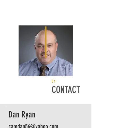
04
CONTACT
Dan Ryan
camdan56@yahoo.com